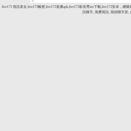
live173 視訊美女,live173帳密,live173直播apk,live173影音秀ios下載
訊聊天, 免費視訊, 視頻聊天室,