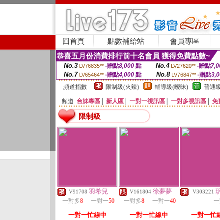
回首頁
點數補給站
會員專區
恭喜五月份消費排行前十名會員 獲得免費點數~
No.3
No.4
-贈點
8,000
點
-贈點
7,0
LV76835**
LV27620**
No.7
No.8
-贈點
4,000
點
-贈點
3,
LV65464**
LV76847**
頻道指數
限制級(火辣)
輔導級(曖昧)
普通級
頻道
台妹專區
│
新人區
│
一對一視訊區
│
一對多視訊區
│
免
限制級
羽希兒
徐夢夢
V91708
V161804
V303221
一對多
8
一對一
50
一對多
8
一對一
40
一
一對一忙線中
一對一忙線中
一對一忙