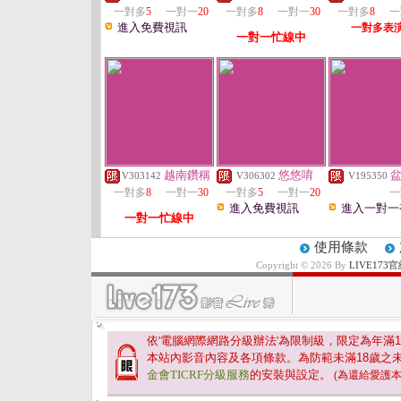
一對多
5
一對一
20
一對多
8
一對一
30
一對多
8
一
進入免費視訊
一對多表
一對一忙線中
越南鑽稱
悠悠唷
V303142
V306302
V195350
一對多
8
一對一
30
一對多
5
一對一
20
一
進入免費視訊
進入一對一
一對一忙線中
使用條款
Copyright © 2026 By
LIVE17
依'電腦網際網路分級辦法'為限制級，限定為年滿
1
本站內影音內容及各項條款。為防範未滿
18
歲之
金會TICRF分級服務
的安裝與設定。
(為還給愛護