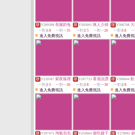
長腿奶兔
咪人少婦
大
V289398
V305001
V306708
一對多
8
一對一
35
一對多
5
一對一
20
一對多
8
一
進入免費視訊
進入免費視訊
進入免費視
紫夜狐狸
看過說讚
飲
V220587
V267723
V300844
一對多
5
一對一
20
一對多
8
一對一
30
一對多
8
一
進入免費視訊
進入免費視訊
進入免費視
淘氣包包
偷吃嫂子
V297475
V243664
V278965