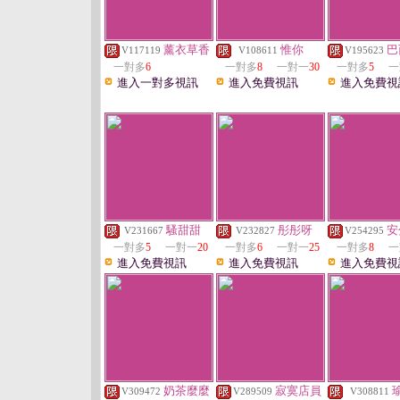
薰衣草香
惟你
巴
V117119
V108611
V195623
一對多
6
一對多
8
一對一
30
一對多
5
一
進入一對多視訊
進入免費視訊
進入免費視
騷甜甜
彤彤呀
安
V231667
V232827
V254295
一對多
5
一對一
20
一對多
6
一對一
25
一對多
8
一
進入免費視訊
進入免費視訊
進入免費視
奶茶麼麼
寂寞店員
V309472
V289509
V308811