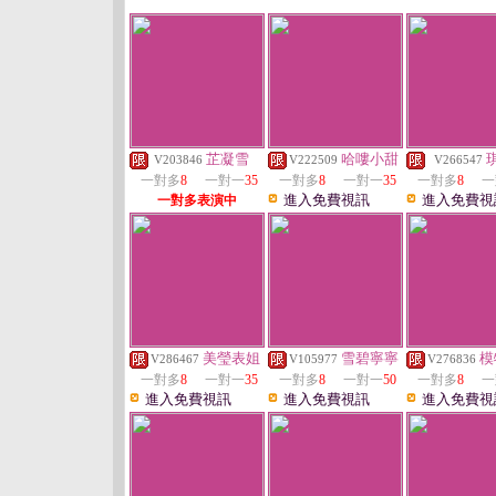
芷凝雪
哈嘍小甜
V203846
V222509
V266547
一對多
8
一對一
35
一對多
8
一對一
35
一對多
8
一
進入免費視訊
進入免費視
一對多表演中
美瑩表姐
雪碧寧寧
模
V286467
V105977
V276836
一對多
8
一對一
35
一對多
8
一對一
50
一對多
8
一
進入免費視訊
進入免費視訊
進入免費視