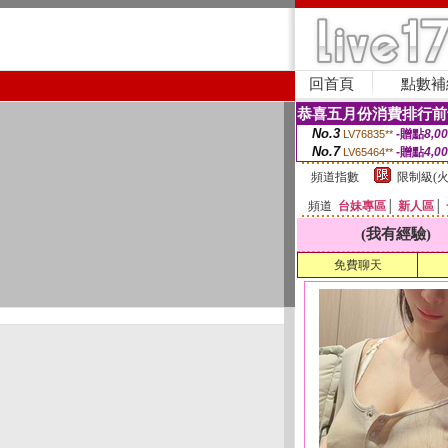
回首頁
點數補
恭喜五月份消費排行前
No.3
-贈點
8,0
LV76835**
No.7
-贈點
4,0
LV65464**
頻道指數
限制級(火
頻道
台妹專區
│
新人區
│
(我有經驗)
免費聊天