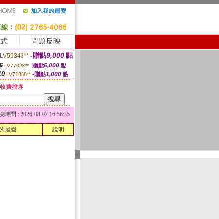
方式
問題反映
-贈點
9,000
點
LV59343**
6
-贈點
5,000
點
LV77023**
10
-贈點
1,000
點
LV71888**
收費排序
 : 2026-08-07 16:56:35
的最愛
說明