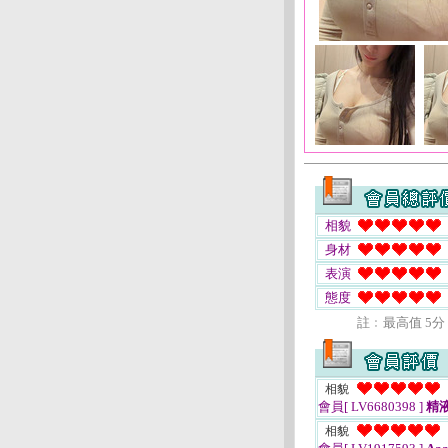
相貌
身材
表演
態度
註﹕最高值 5分
相貌
會員[ LV6680398 ]
精
相貌