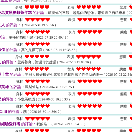
a全全
的評論：
棒
( 2026-08-02 12:17:33 )
身材
表演
態度
花老賣黑糖麵茶年糕
的評論：
顛覆你的三觀；超越你的想像，想知道？自己來看
( 2
身材
表演
態度
忙人
的評論：
( 2026-07-30 19:55:56 )
身材
表演
態度
評論：
主播的貓很可愛
( 2026-07-29 20:40:41 )
身材
表演
態度
顏值
的評論：
真的是很可愛
( 2026-07-14 16:35:37 )
身材
表演
態度
乳
的評論：
覺得善良，謝謝你的建議
( 2026-07-13 17:06:26 )
身材
表演
態度
發十世
的評論：
主播人很好很好相處聲音也超性感了你是我的唯一
( 2026-07-02 22:34:
身材
表演
態度
年英雄
的評論：
鳳梨仙姑
( 2026-06-30 21:28:25 )
身材
表演
態度
家
的評論：
小隻馬很讚
( 2026-06-30 16:25:33 )
身材
表演
態度
iiii
的評論：
讚
( 2026-06-30 14:36:17 )
身材
表演
態度
有經驗愛好者
的評論：
我的唯一
( 2026-06-29 13:54:36 )
身材
表演
態度