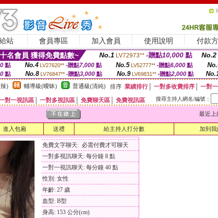
給站
會員專區
加入會員
使用說明
付款
十名會員 獲得免費點數~
No.1
-贈點
10,000
點
No.2
LV72973**
No.4
No.5
No.
00
點
-贈點
7,000
點
-贈點
6,000
點
LV27620**
LV52777**
No.8
No.9
No.
00
點
-贈點
3,000
點
-贈點
2,000
點
LV76847**
LV69831**
辣)
輔導級(曖昧)
普通級(清純)
排序
業績排行
│
一對多收費排序
│
一對一
搜尋主持人網名/編號：
一對一視訊區
│
一對多視訊區
│
免費聊天區
│
免費視訊區
最近上線時間
進入包廂
送禮
給主持人打分數
加到我
免費文字聊天: 必需付費才可聊天
一對多視訊聊天: 每分鐘 8 點
一對一視訊聊天: 每分鐘 40 點
性別: 女性
年齡: 27 歲
血型: B型
身高: 153 公分(cm)