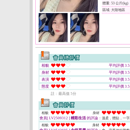
體重: 53 公斤(kg)
區域: 大陸地區
相貌
平均評價 3.5
身材
平均評價 3.5
表演
平均評價 3.5
態度
平均評價 3.5
註﹕最高值 5分
相貌
身材
會員[ LV2509312 ]
精彩生活
的評論：
溫柔，體貼，一字
相貌
身材