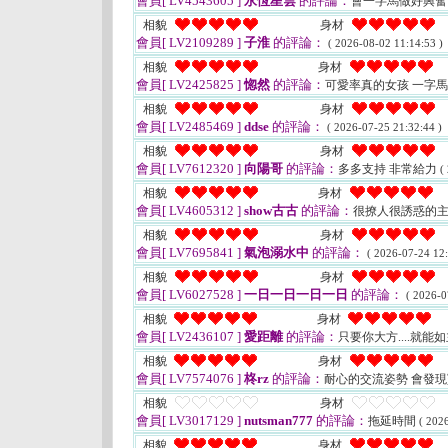
會員[ LV4543605 ]
永恆星雲
的評論：
會一字馬做好興
相貌
身材
會員[ LV2109289 ]
子淮
的評論：
( 2026-08-02 11:14:53 )
相貌
身材
會員[ LV2425825 ]
惚然
的評論：
可愛率真的女孩 一字
相貌
身材
會員[ LV2485469 ]
ddse
的評論：
( 2026-07-25 21:32:44 )
相貌
身材
會員[ LV7612320 ]
向陽哥
的評論：
多多支持 非常給力
(
相貌
身材
會員[ LV4605312 ]
show古古
的評論：
很撩人很誘惑的
相貌
身材
會員[ LV7695841 ]
氣泡溺水中
的評論：
( 2026-07-24 12:
相貌
身材
會員[ LV6027528 ]
一日一日一日一日
的評論：
( 2026-0
相貌
身材
會員[ LV2436107 ]
愛距離
的評論：
只要你大方....就
相貌
身材
會員[ LV7574076 ]
柊rz
的評論：
耐心的交流姿勢 會發
相貌
身材
會員[ LV3017129 ]
nutsman777
的評論：
拖延時間
( 202
相貌
身材