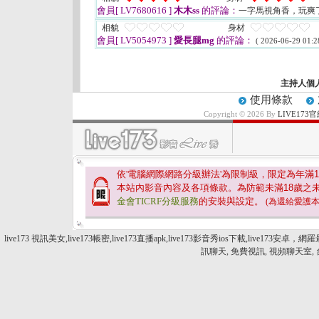
會員[ LV7680616 ]
木木ss
的評論：
一字馬視角香，玩爽
相貌
身材
會員[ LV5054973 ]
愛長腿mg
的評論：
( 2026-06-29 01:2
主持人個
使用條款
Copyright © 2026 By
LIVE17
依'電腦網際網路分級辦法'為限制級，限定為年滿
1
本站內影音內容及各項條款。為防範未滿
18
歲之
金會TICRF分級服務
的安裝與設定。
(為還給愛護
live173 視訊美女,live173帳密,live173直播apk,live173影音秀ios下載
訊聊天, 免費視訊, 視頻聊天室,