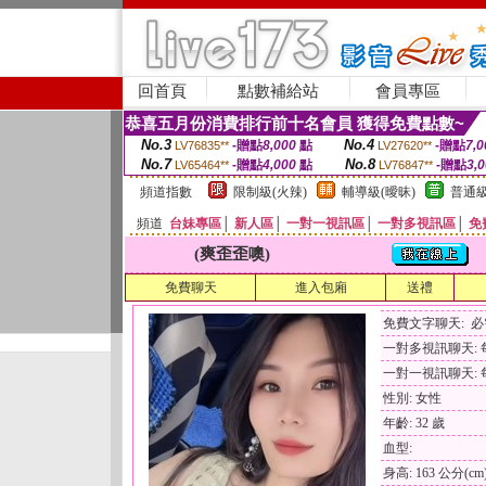
回首頁
點數補給站
會員專區
恭喜五月份消費排行前十名會員 獲得免費點數~
No.3
No.4
-贈點
8,000
點
-贈點
7,0
LV76835**
LV27620**
No.7
No.8
-贈點
4,000
點
-贈點
3,
LV65464**
LV76847**
頻道指數
限制級(火辣)
輔導級(曖昧)
普通級
頻道
台妹專區
│
新人區
│
一對一視訊區
│
一對多視訊區
│
免
(爽歪歪噢)
免費聊天
進入包廂
送禮
免費文字聊天: 
一對多視訊聊天: 每
一對一視訊聊天: 每
性別: 女性
年齡: 32 歲
血型:
身高: 163 公分(cm