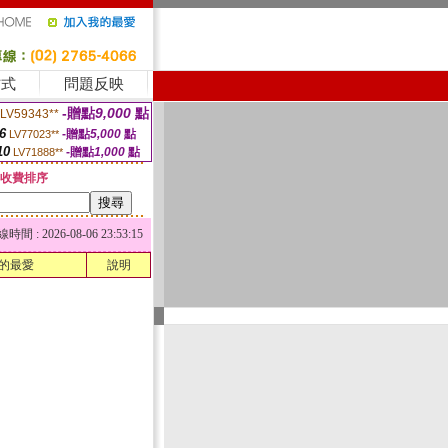
方式
問題反映
-贈點
9,000
點
LV59343**
6
-贈點
5,000
點
LV77023**
10
-贈點
1,000
點
LV71888**
收費排序
 : 2026-08-06 23:53:15
的最愛
說明