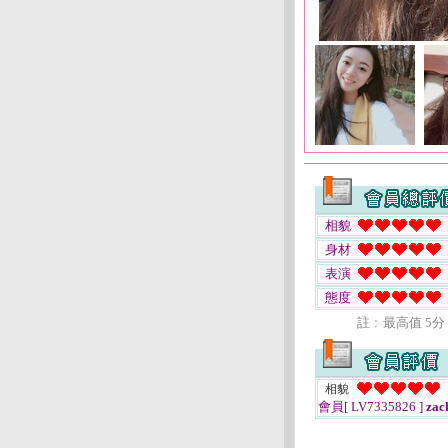
相貌
身材
表演
態度
註﹕最高值 5分
相貌
會員[ LV7335826 ]
zac