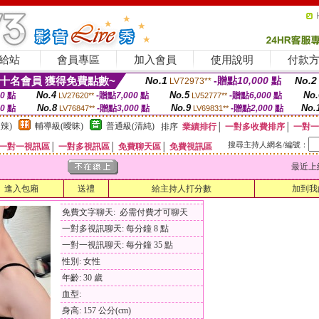
給站
會員專區
加入會員
使用說明
付款
十名會員 獲得免費點數~
No.1
-贈點
10,000
點
No.2
LV72973**
No.4
No.5
No.
00
點
-贈點
7,000
點
-贈點
6,000
點
LV27620**
LV52777**
No.8
No.9
No.
00
點
-贈點
3,000
點
-贈點
2,000
點
LV76847**
LV69831**
辣)
輔導級(曖昧)
普通級(清純)
排序
業績排行
│
一對多收費排序
│
一對一
搜尋主持人網名/編號：
一對一視訊區
│
一對多視訊區
│
免費聊天區
│
免費視訊區
最近上線時間
進入包廂
送禮
給主持人打分數
加到我
免費文字聊天: 必需付費才可聊天
一對多視訊聊天: 每分鐘 8 點
一對一視訊聊天: 每分鐘 35 點
性別: 女性
年齡: 30 歲
血型:
身高: 157 公分(cm)