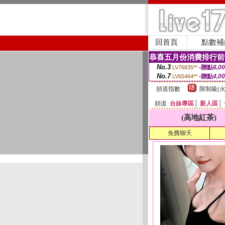
回首頁
點數補
恭喜五月份消費排行前
No.3
-贈點
8,0
LV76835**
No.7
-贈點
4,0
LV65464**
頻道指數
限制級(火
頻道
台妹專區
│
新人區
│
(高地紅茶)
免費聊天