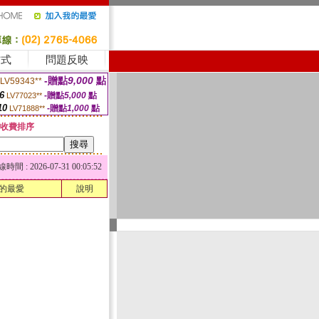
方式
問題反映
-贈點
9,000
點
LV59343**
6
-贈點
5,000
點
LV77023**
10
-贈點
1,000
點
LV71888**
收費排序
 : 2026-07-31 00:05:52
的最愛
說明