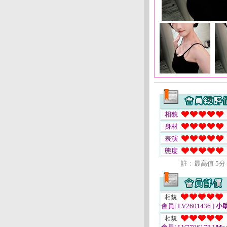
相貌
身材
表演
態度
註﹕最高值 5分
相貌
會員[ LV2601436 ]
小
相貌