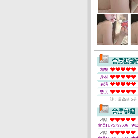
相貌
身材
表演
態度
註﹕最高值 5分
相貌
會員[ LV5799636 ]
WE
相貌