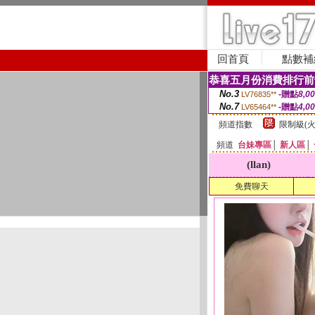
回首頁
點數補
恭喜五月份消費排行前
No.3
-贈點
8,0
LV76835**
No.7
-贈點
4,0
LV65464**
頻道指數
限制級(火
頻道
台妹專區
│
新人區
│
(llan)
免費聊天