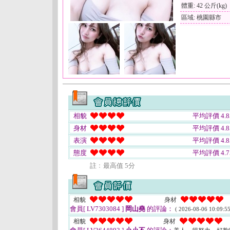
體重: 42 公斤(kg)
區域: 桃園縣市
相貌
平均評價 4.8
身材
平均評價 4.8
表演
平均評價 4.8
態度
平均評價 4.7
註﹕最高值 5分
相貌
身材
會員[ LV7303084 ]
岡山堯
的評論：
( 2026-08-06 10:09:55
相貌
身材