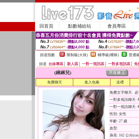
回首頁
點數補給站
會員專區
恭喜五月份消費排行前十名會員 獲得免費點數~
No.3
No.4
-贈點
8,000
點
-贈點
7,0
LV76835**
LV27620**
No.7
No.8
-贈點
4,000
點
-贈點
3,
LV65464**
LV76847**
頻道指數
限制級(火辣)
輔導級(曖昧)
普通級
頻道
台妹專區
│
新人區
│
一對一視訊區
│
一對多視訊區
│
免
(綝綝兒)
免費聊天
進入包廂
送禮
免費文字聊天: 
一對多視訊聊天: 每
一對一視訊聊天: 每
性別: 女性
年齡: 27 歲
血型:
身高: 162 公分(cm