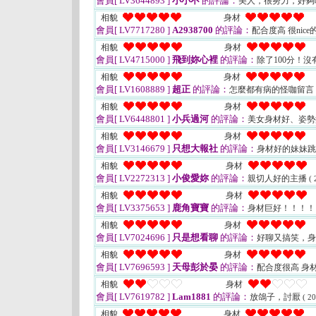
會員[ LV3644893 ]
小小不
的評論：
美人，很努力，好夠
相貌
身材
會員[ LV7717280 ]
A2938700
的評論：
配合度高 很nic
相貌
身材
會員[ LV4715000 ]
飛到妳心裡
的評論：
除了100分！
相貌
身材
會員[ LV1608889 ]
超正
的評論：
怎麼都有病的怪咖留言
相貌
身材
會員[ LV6448801 ]
小兵過河
的評論：
美女身材好、姿
相貌
身材
會員[ LV3146679 ]
只想大報社
的評論：
身材好的妹妹
相貌
身材
會員[ LV2272313 ]
小俊愛妳
的評論：
親切人好的主播
( 
相貌
身材
會員[ LV3375653 ]
鹿角寶寶
的評論：
身材巨好！！！
相貌
身材
會員[ LV7024696 ]
只是想看聊
的評論：
好聊又搞笑，
相貌
身材
會員[ LV7696593 ]
天母彭於晏
的評論：
配合度很高 身
相貌
身材
會員[ LV7619782 ]
Lam1881
的評論：
放鴿子，討厭
( 2
相貌
身材