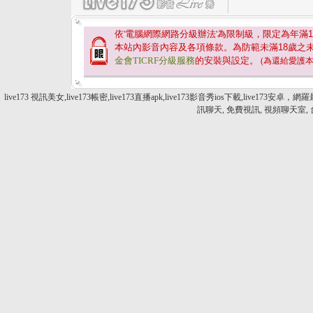
依'電腦網際網路分級辦法'為限制級，限定為年滿
1
本站內影音內容及各項條款。為防範未滿
18
歲之
金會TICRF分級服務
的安裝與設定。
(為還給愛護
live173 視訊美女,live173帳密,live173直播apk,live173影音秀ios下載
訊聊天, 免費視訊, 視頻聊天室,