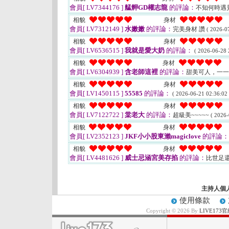
會員[ LV7344176 ]
艋舺GD權志龍
的評論：
不知何時遇
相貌
身材
會員[ LV7312149 ]
水嫩嫩
的評論：
完美身材 讚
( 2026-0
相貌
身材
會員[ LV6536515 ]
我就是愛大奶
的評論：
( 2026-06-28 
相貌
身材
會員[ LV6304939 ]
含老師這裡
的評論：
甜美可人，一
相貌
身材
會員[ LV1450115 ]
55585
的評論：
( 2026-06-21 02:36:02 
相貌
身材
會員[ LV7122722 ]
棠老大
的評論：
超級美~~~~~
( 2026-
相貌
身材
會員[ LV2352123 ]
JKF小小股東瀨magiclove
的評論：
相貌
身材
會員[ LV4481626 ]
威士忌涵宮美存掐
的評論：
比世足
主持人個
使用條款
Copyright © 2026 By
LIVE17