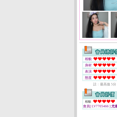
相貌
身材
表演
態度
註﹕最高值 5分
相貌
會員[ LV7705466 ]
尤