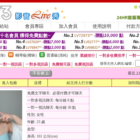
給站
會員專區
加入會員
使用說明
付款
十名會員 獲得免費點數~
No.1
-贈點
10,000
點
No.2
LV72973**
No.4
No.5
No.
00
點
-贈點
7,000
點
-贈點
6,000
點
LV27620**
LV52777**
No.8
No.9
No.
00
點
-贈點
3,000
點
-贈點
2,000
點
LV76847**
LV69831**
辣)
輔導級(曖昧)
普通級(清純)
排序
業績排行
│
一對多收費排序
│
一對一
搜尋主持人網名/編號：
一對一視訊區
│
一對多視訊區
│
免費聊天區
│
免費視訊區
最近上線時間
進入包廂
送禮
給主持人打分數
加到我
免費文字聊天: 必需付費才可聊天
一對多視訊聊天: 每分鐘 8 點
一對一視訊聊天: 每分鐘 30 點
性別: 女性
年齡: 23 歲
血型:
身高: 161 公分(cm)