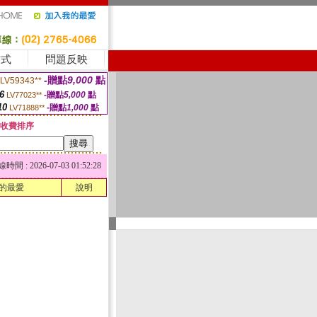
方式
問題反映
-贈點
9,000
點
LV59343**
6
-贈點
5,000
點
LV77023**
10
-贈點
1,000
點
LV71888**
收費排序
 : 2026-07-03 01:52:28
的最愛
說明