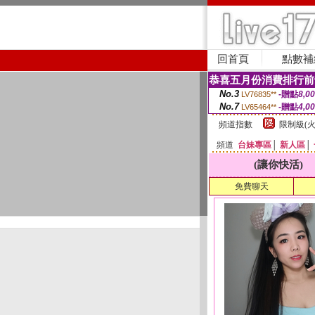
回首頁
點數補
恭喜五月份消費排行前
No.3
-贈點
8,0
LV76835**
No.7
-贈點
4,0
LV65464**
頻道指數
限制級(火
頻道
台妹專區
│
新人區
│
(讓你快活)
免費聊天