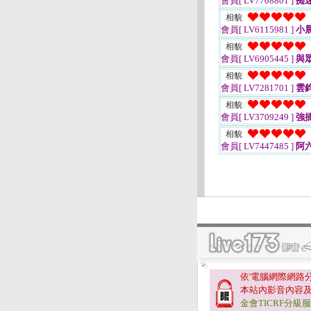
會員[ LV7708801 ]
痴
相貌
會員[ LV6115981 ]
小
相貌
會員[ LV6905445 ]
與
相貌
會員[ LV7281701 ]
雲
相貌
會員[ LV3709249 ]
強
相貌
會員[ LV7447485 ]
阿六
依'電腦網際網路
本站內影音內容
金會TICRF分級