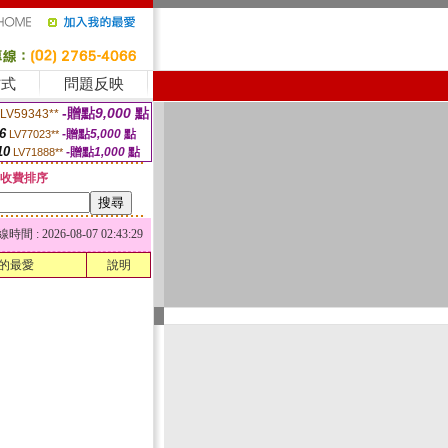
方式
問題反映
-贈點
9,000
點
LV59343**
6
-贈點
5,000
點
LV77023**
10
-贈點
1,000
點
LV71888**
收費排序
 : 2026-08-07 02:43:29
的最愛
說明