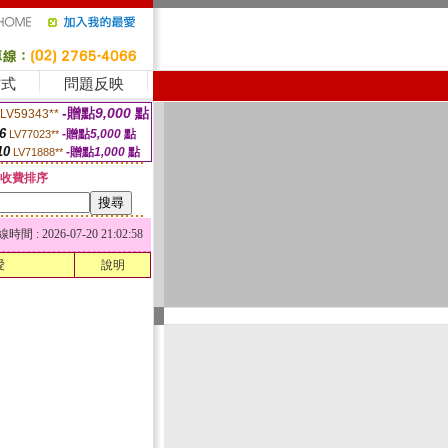
方式
問題反映
-贈點
9,000
點
LV59343**
6
-贈點
5,000
點
LV77023**
10
-贈點
1,000
點
LV71888**
收費排序
 : 2026-07-20 21:02:58
愛
說明