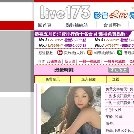
回首頁
點數補給站
會員專區
恭喜五月份消費排行前十名會員 獲得免費點數~
No.3
No.4
-贈點
8,000
點
-贈點
7,0
LV76835**
LV27620**
No.7
No.8
-贈點
4,000
點
-贈點
3,
LV65464**
LV76847**
頻道指數
限制級(火辣)
輔導級(曖昧)
普通級
頻道
台妹專區
│
新人區
│
一對一視訊區
│
一對多視訊區
│
免
(最後時刻)
免費聊天
進入包廂
送禮
免費文字聊天: 
一對多視訊聊天:
一對一視訊聊天: 每
性別: 女性
年齡: 40 歲
血型:
身高: 160 公分(cm